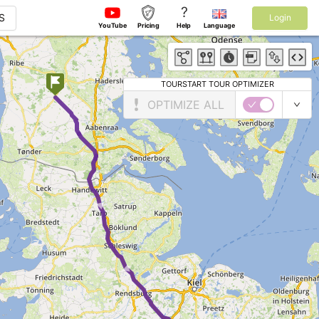
?
S
Login
YouTube
Pricing
Help
Language
TOURSTART TOUR OPTIMIZER
OPTIMIZE ALL