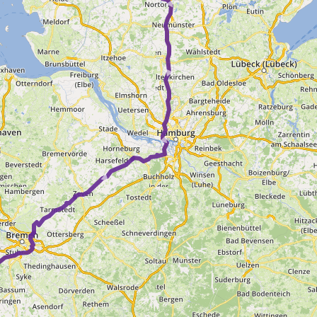
► ► ► ► ►
►
►