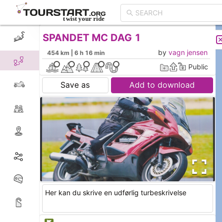
SPANDET MC DAG 1
CREATE TOUR
LIST
by
vagn jensen
454 km | 6 h 16 min
Public
Save as
Add to download
Her kan du skrive en udførlig turbeskrivelse