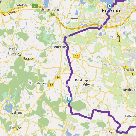
4
►
►
►
5