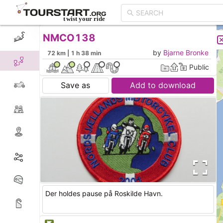
NMCO138
CREATE TOUR
LIST
by
Bjarne Bronke
72 km | 1 h 38 min
Public
Save as
Add to download
Der holdes pause på Roskilde Havn.