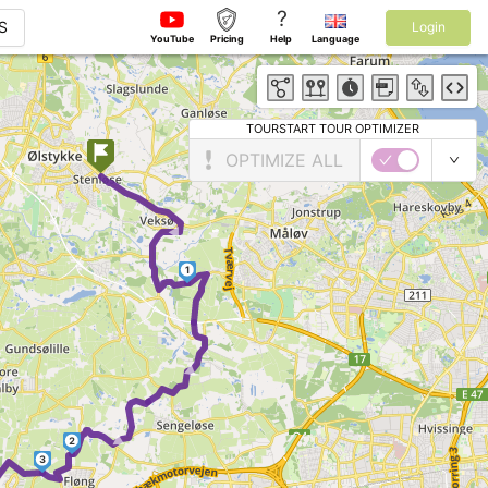
?
S
Login
YouTube
Pricing
Help
Language
TOURSTART TOUR OPTIMIZER
OPTIMIZE ALL
►
1
►
►
2
3
►