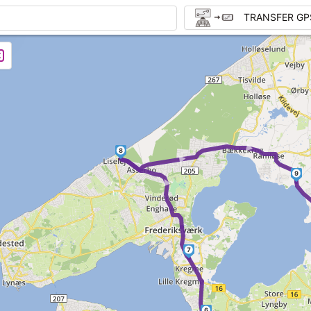
TRANSFER GP
► ►
8
►
9
7
6