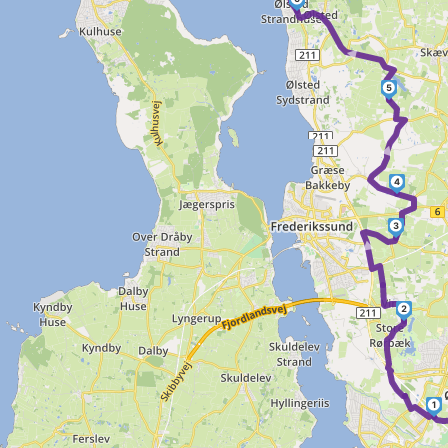
►
5
►
4
3
►
2
1