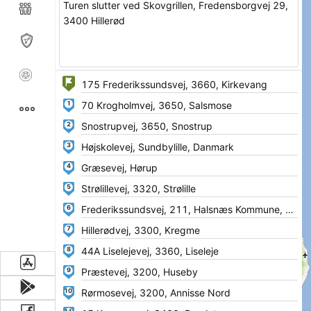
Turen slutter ved Skovgrillen, Fredensborgvej 29,
3400 Hillerød
1
2
3
4
5
6
7
8
9
10