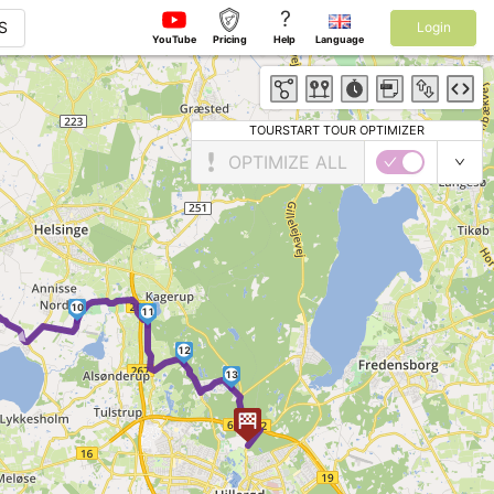
?
S
Login
YouTube
Pricing
Help
Language
TOURSTART TOUR OPTIMIZER
OPTIMIZE ALL
►
10
11
12
13