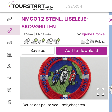
NMCO12 STENL. LISELEJE-
CREATE TOUR
LIST
SKOVGRILLEN
by
Bjarne Bronke
76 km | 1 h 42 min
Public
Save as
Add to download
Der holdes pause ved Liselsjebageren.