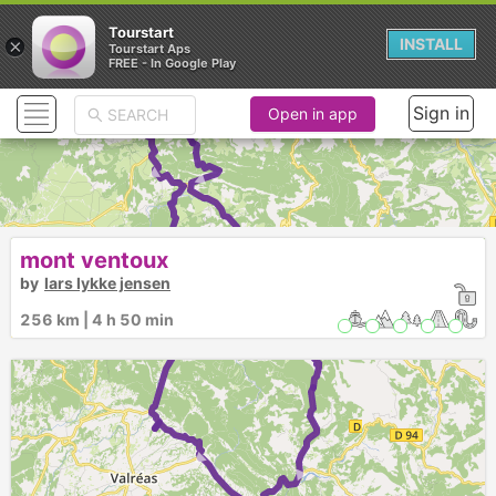
Tourstart
×
INSTALL
Tourstart Aps
FREE - In Google Play
► ► ►
Sign in
Open in app
► ► ►
mont ventoux
by
lars lykke jensen
256 km | 4 h 50 min
►
► ►