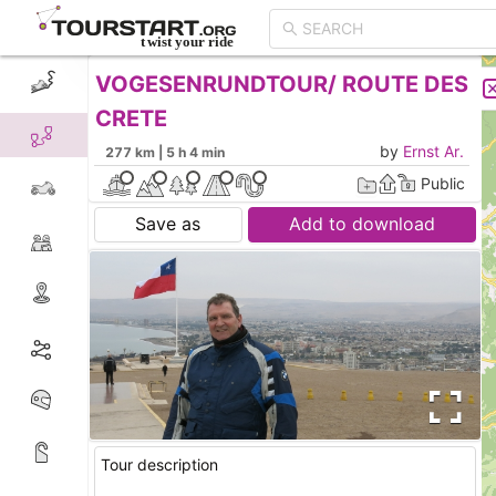
VOGESENRUNDTOUR/ ROUTE DES
CREATE TOUR
LIST
CRETE
by
Ernst Ar.
277 km | 5 h 4 min
Public
Save as
Add to download
Tour description