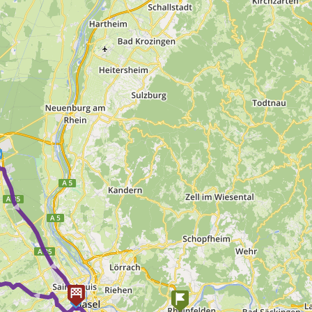
1
► ►
 ►
1