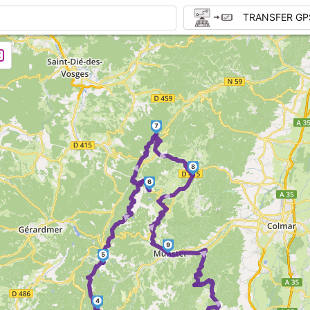
TRANSFER GP
7
►
►
8
► ►
6
►
9
►
5
►
4