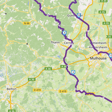
► ►
10
► ►
3
► ►
1
2
►
►