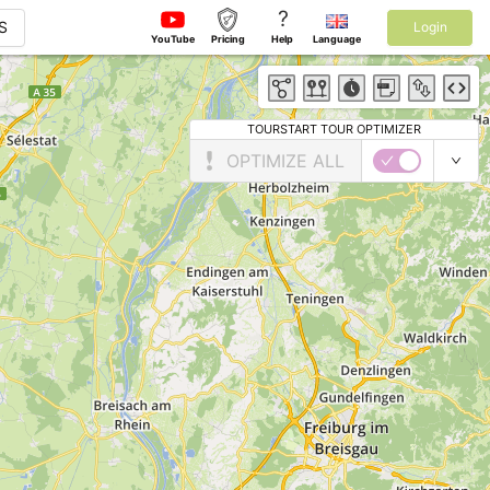
?
S
Login
YouTube
Pricing
Help
Language
TOURSTART TOUR OPTIMIZER
OPTIMIZE ALL