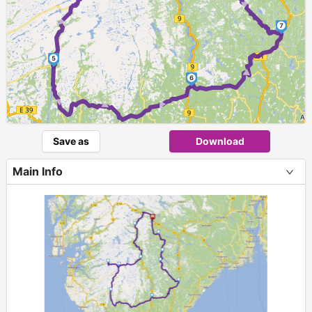
►
►
7
►
5
► ► ►
6
Save as
Download
Main Info
+