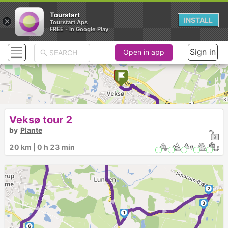
Tourstart
×
INSTALL
Tourstart Aps
FREE - In Google Play
Sign in
Open in app
► ► ► ►
► ► ► ►
Veksø tour 2
by
Plante
20 km | 0 h 23 min
7
►
2
►
3
1
6