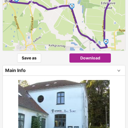
► ►
► ►
5
► ►
4
Save as
Download
Main Info
+