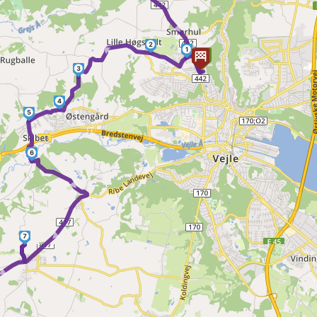
2
►
1
3
4
5
6
► ►
7
►