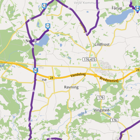
► ► ►
12
24
► ►
11
►
10
► ► ►
► 