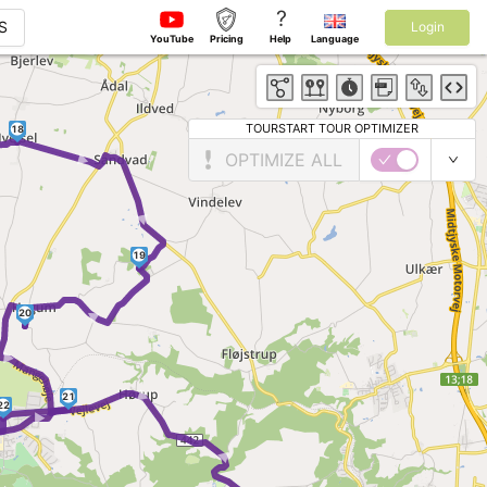
?
S
Login
YouTube
Pricing
Help
Language
TOURSTART TOUR OPTIMIZER
18
► ►
OPTIMIZE ALL
19
►
20
►
 ► ► ► ►
21
22
►