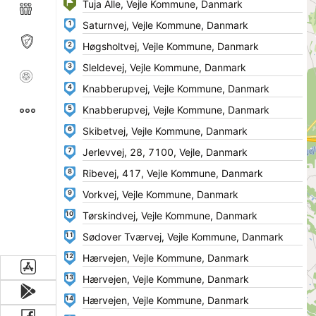
1
2
3
4
5
6
7
8
9
10
11
12
13
14