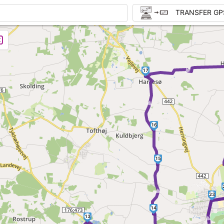
TRANSFER GP
►
17
►
16
15
►
►
23
14
13