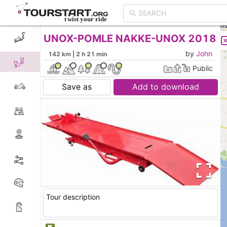
UNOX-POMLE NAKKE-UNOX 2018
CREATE TOUR
LIST
by
John
142 km | 2 h 21 min
Public
Save as
Add to download
Tour description