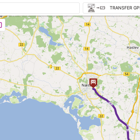
TRANSFER GP
► ►