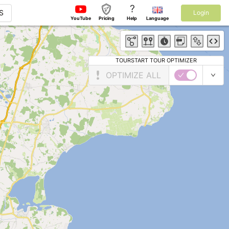
?
S
Login
YouTube
Pricing
Help
Language
TOURSTART TOUR OPTIMIZER
OPTIMIZE ALL