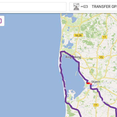
TRANSFER GP
► ►
► ►