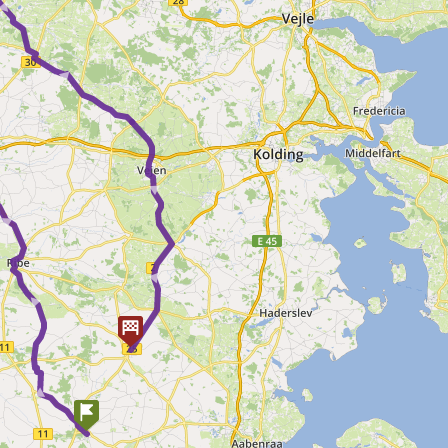
► ►
 ► ►