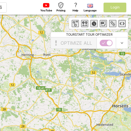
?
S
Login
YouTube
Pricing
Help
Language
TOURSTART TOUR OPTIMIZER
OPTIMIZE ALL
 ► ►