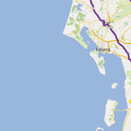
► ►
►