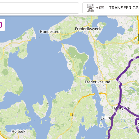
TRANSFER GP
► ► ►
► ► ►