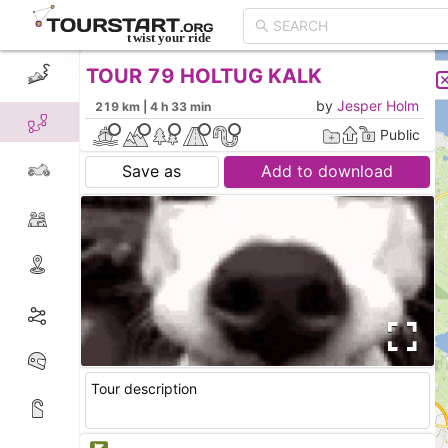
TOUR 79 HOLTUG KALK
CREATE TOUR
LIST
by
Jesper Holm
219 km | 4 h 33 min
Public
Save as
Add to download
Tour description