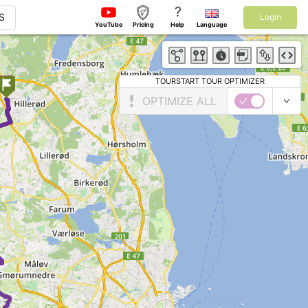
?
S
Login
YouTube
Pricing
Help
Language
TOURSTART TOUR OPTIMIZER
OPTIMIZE ALL
 ►
 ►