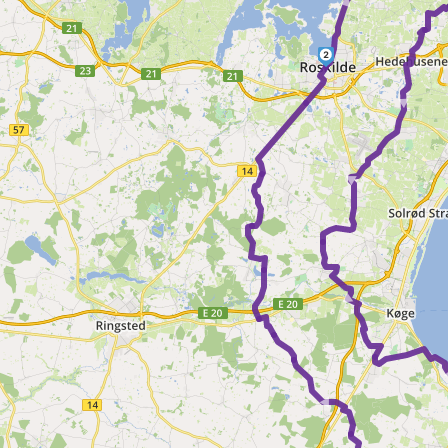
2
► ►
►
►