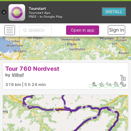
Tourstart
×
INSTALL
Tourstart Aps
FREE - In Google Play
Sign in
Open in app
Tour 760 Nordvest
by
Vilhof
► ► ► ► ►
316 km | 5 h 24 min
► ► ► ►
► ► ►