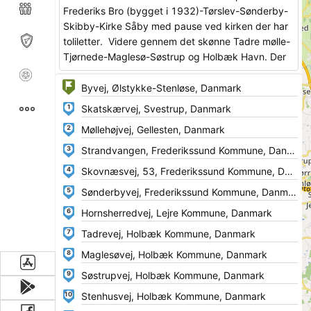
Frederiks Bro (bygget i 1932)-Tørslev-Sønderby-
Skibby-Kirke Såby med pause ved kirken der har
toliletter. Videre gennem det skønne Tadre mølle-
Tjørnede-Maglesø-Søstrup og Holbæk Havn. Der
fortsættes mod Roskilde Havn via Tjebberup-
Munkholm-Gevning-Boserup og slut i Roskilde
Havn.
1
Tadre Mølle er den sidste af 13 vandmøller i
2
Elverdamsdalen og kan dateres tilbage til 1300-
3
tallet..
4
Møllen kan besøges og området er særdeles
attaktivt.
5
6
Turen er på 124
km
eller 2 timer og 47 min i
køretid.
7
Pas på nedfaldne blade, cykelrytter og heste her i
8
efteråret..
9
10