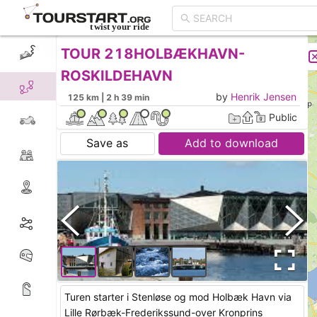
TOUR 218HOLBÆKHAVN-
CREATE TOUR
LIST
ROSKILDEHAVN
by
Henrik Jensen
125 km | 2 h 39 min
Public
Save as
Add to download
km
eller 2 timer og 47 min i køretid.
Turen starter i Stenløse og mod Holbæk Havn via
Lille Rørbæk-Frederikssund-over Kronprins