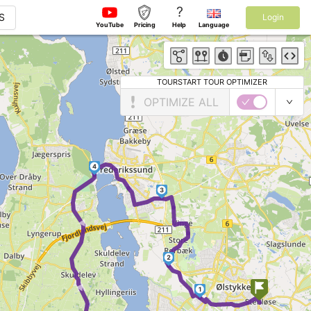
?
S
Login
YouTube
Pricing
Help
Language
TOURSTART TOUR OPTIMIZER
OPTIMIZE ALL
4
3
► ►
2
1