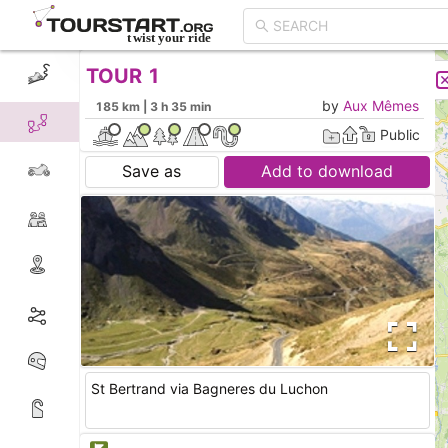
TOUR 1
CREATE TOUR
LIST
by
Aux Mêmes
185 km | 3 h 35 min
Public
Save as
Add to download
St Bertrand via Bagneres du Luchon