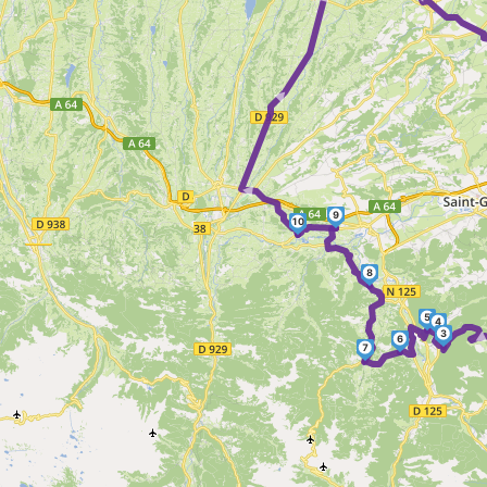
► ► ► ►
► ► 
9
10
8
5
4
3
6
7