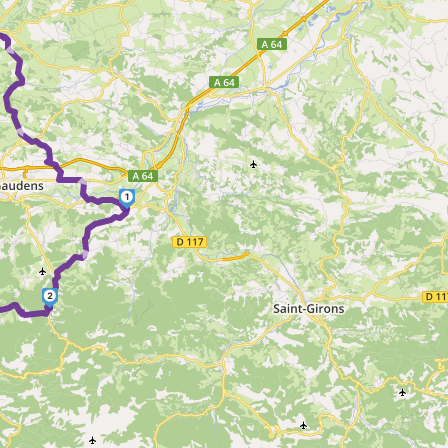
► ► ►
1
►
2
►