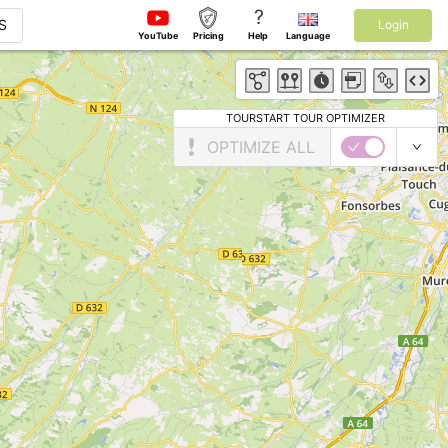
?
S
Login
YouTube
Pricing
Help
Language
TOURSTART TOUR OPTIMIZER
OPTIMIZE ALL