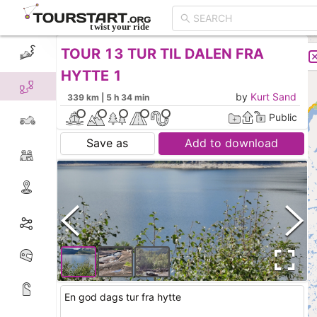
TOUR 13 TUR TIL DALEN FRA
CREATE TOUR
LIST
HYTTE 1
by
Kurt Sand
339 km | 5 h 34 min
Public
Save as
Add to download
En god dags tur fra hytte