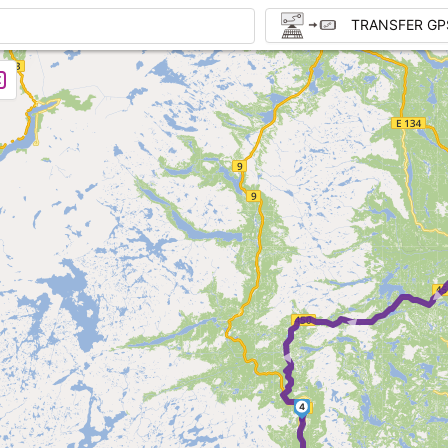
TRANSFER GP
► ► 
4