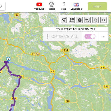
?
S
Login
YouTube
Pricing
Help
Language
TOURSTART TOUR OPTIMIZER
OPTIMIZE ALL
3
►
► ► ► ►