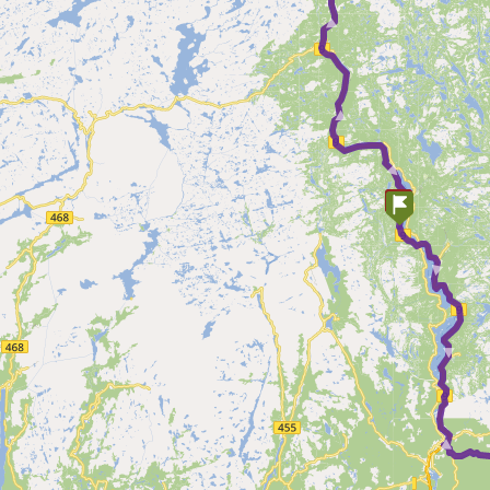
► ► ►
► ►