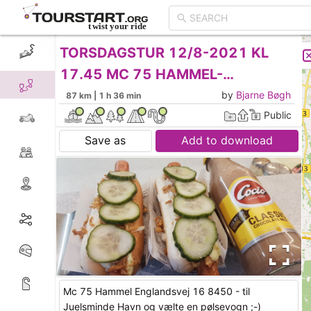
TORSDAGSTUR 12/8-2021 KL
CREATE TOUR
LIST
17.45 MC 75 HAMMEL-
JUELSMINDE HAVN
by
Bjarne Bøgh
87 km | 1 h 36 min
Public
Save as
Add to download
Mc 75 Hammel Englandsvej 16 8450 - til
Juelsminde Havn og vælte en pølsevogn ;-)