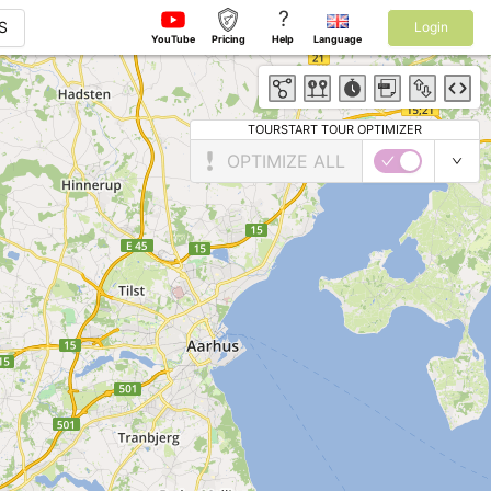
?
S
Login
YouTube
Pricing
Help
Language
TOURSTART TOUR OPTIMIZER
OPTIMIZE ALL