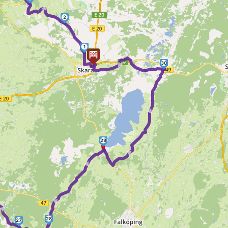
►
2
1
►
30
► ►
29
► ►
►
28
27