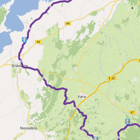
► ► ► ►
22
► ►
► ►
26
►
23