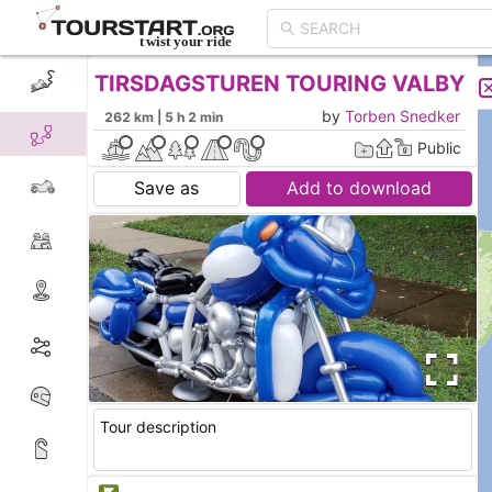
TIRSDAGSTUREN TOURING VALBY
CREATE TOUR
LIST
by
Torben Snedker
262 km | 5 h 2 min
Public
Save as
Add to download
Tour description