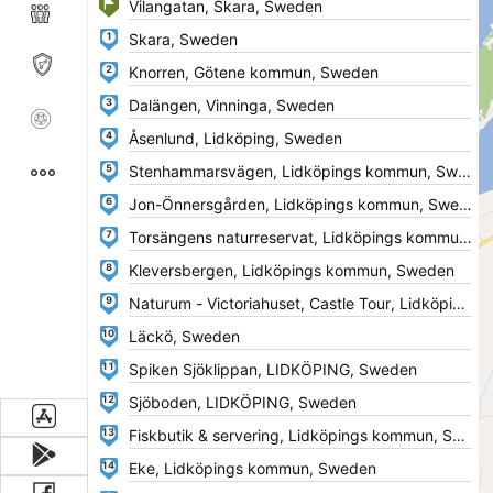
1
2
3
4
5
6
7
8
9
10
11
12
13
14