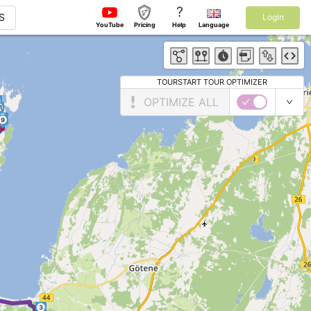
?
S
Login
YouTube
Pricing
Help
Language
TOURSTART TOUR OPTIMIZER
OPTIMIZE ALL
3
2
1
10
9
►
3