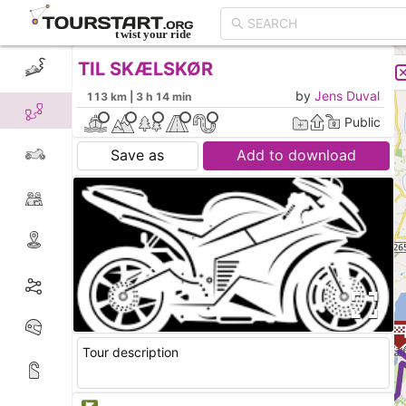
TIL SKÆLSKØR
CREATE TOUR
LIST
by
Jens Duval
113 km | 3 h 14 min
Public
Save as
Add to download
Tour description