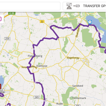
TRANSFER GP
1
►
► 
►
► ►