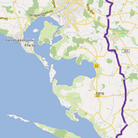
►
►
► ►