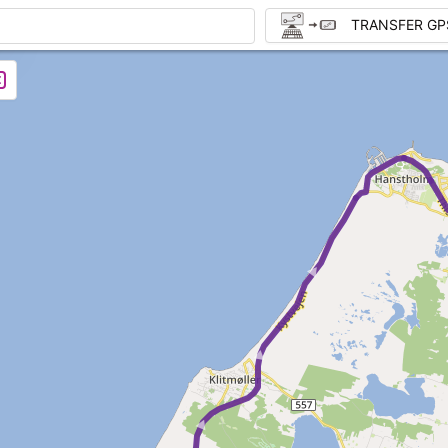
TRANSFER GP
► ► ►