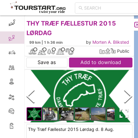
THY TRÆF FÆLLESTUR 2015
CREATE TOUR
LIST
LØRDAG
Afgang fra Thytræf kl. 12.00
by
Morten A. Bliksted
99 km | 1 h 36 min
Forventet ankomst til Thy Træf kl. 15.00
Public
Save as
Add to download
Thy Træf Fællestur 2015 Lørdag d. 8 Aug.