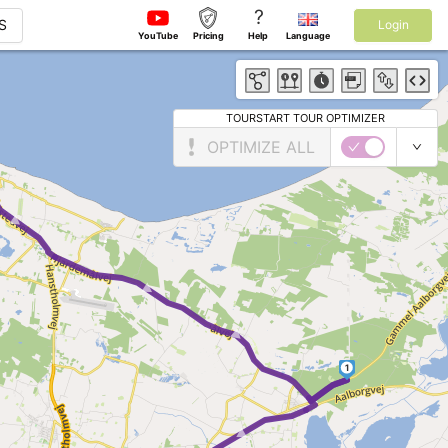
?
S
Login
YouTube
Pricing
Help
Language
TOURSTART TOUR OPTIMIZER
OPTIMIZE ALL
►
► ►
1
►