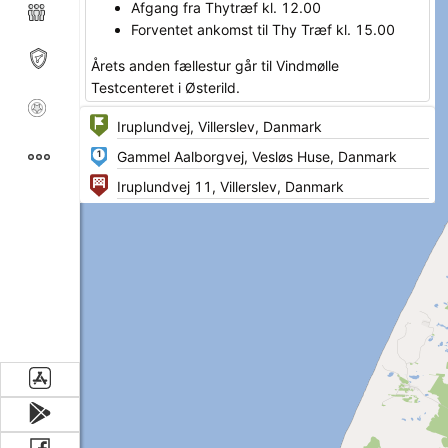
Afgang fra Thytræf kl. 12.00
Forventet ankomst til Thy Træf kl. 15.00
Årets anden fællestur går til Vindmølle
Testcenteret i Østerild.
Vi starter turen igennem Hørdum, via Sønderhå til
Kystvejen. Her kører vi igennem Nationalpark Thy
1
forbi byerne Vorupøre og Klitmøller hvorefter vi
kommer til Hanstholm. Her kører vi kører vi langs
havnen og videre til Østerild klitplantage hvorefter
vi lander ved Østerild Testcenter. Her vil der blive
en pause med en forfriskning og mulighed for at
se på de store møller.
Herefter går turen sydpå, forbi Thisted og ad
hovedvejen, svinger ind af Vestervigvej og lander
ved Thy Træf igen.