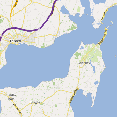
►
►
►