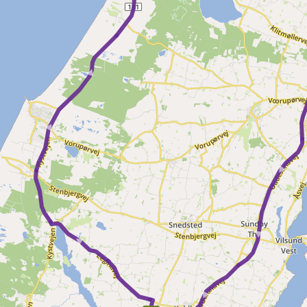
► ►
► 
►
►