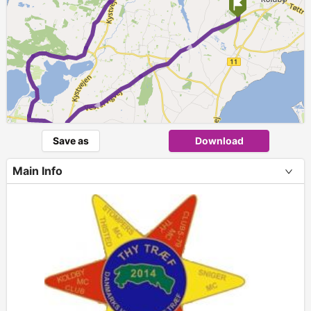
►
►
Save as
Download
Main Info
+