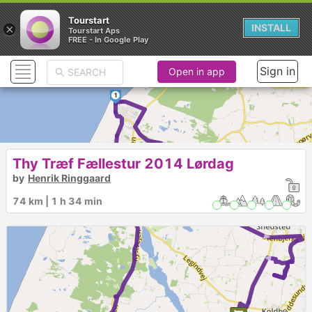
Tourstart
×
INSTALL
Tourstart Aps
FREE - In Google Play
Sign in
Open in app
1
►
Thy Træf Fællestur 2014 Lørdag
►
by
Henrik Ringgaard
74 km | 1 h 34 min
►
►