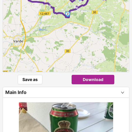
►
►
2
Save as
Download
Main Info