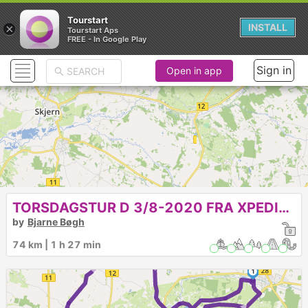
Tourstart
×
INSTALL
Tourstart Aps
FREE - In Google Play
Sign in
Open in app
TORSDAGSTUR D 3/8-2020 FRA XPEDIT I ØLGOD TIL Engsøen med grill og Pølser ;-) Bøgh: 40427339 - bjarne@bmwmc.dk
by
Bjarne Bøgh
►
74 km | 1 h 27 min
►
1
►