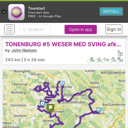
Tourstart
×
INSTALL
Tourstart Aps
FREE - In Google Play
Sign in
Open in app
TONENBURG #5 WESER MED SVING afkortet
by
John Nielsen
285 km | 5 h 38 min
2
1
3