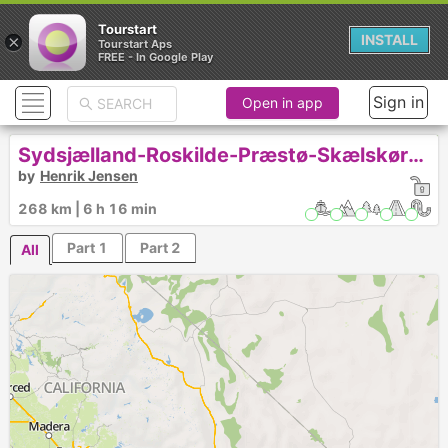
Tourstart
×
INSTALL
Tourstart Aps
FREE - In Google Play
Sign in
Open in app
Sydsjælland-Roskilde-Præstø-Skælskør-Roskilde
by
Henrik Jensen
268 km | 6 h 16 min
Part 1
Part 2
All