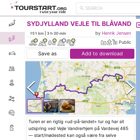
SYDJYLLAND VEJLE TIL BLÅVAND
CREATE TOUR
LIST
by
Henrik Jensen
151 km | 3 h 30 min
Public
Save as
Add to download
Turen er en rigtig «ud-på-landet» tur og har sit
udspring ved Vejle Vandrerhjem på Vardevej 485
— start/mødested kan også være fra selve