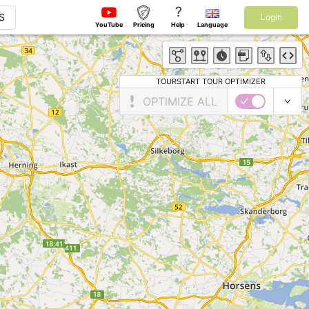
?
S
Login
YouTube
Pricing
Help
Language
TOURSTART TOUR OPTIMIZER
OPTIMIZE ALL