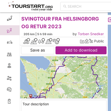
SVINGTOUR FRA HELSINGBORG
CREATE TOUR
LIST
OG RETUR 2023
by
Torben Snedker
205 km | 5 h 59 min
Public
Save as
Add to download
Tour description