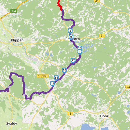
8
9
10
11
12
13
►
14
►
15