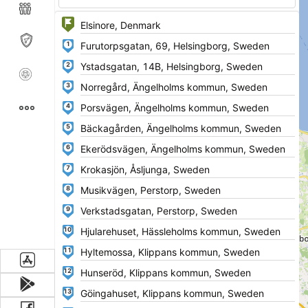
1
2
3
4
5
6
7
8
9
10
11
12
13