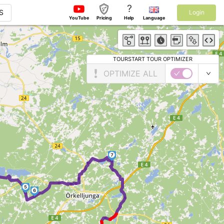
?
S
Login
YouTube
Pricing
Help
Language
TOURSTART TOUR OPTIMIZER
OPTIMIZE ALL
7
5
6