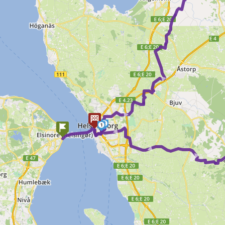
►
►
2
1
► ► ►