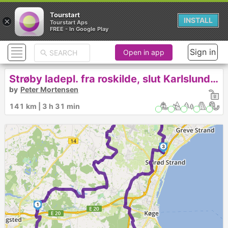
Tourstart
×
INSTALL
Tourstart Aps
FREE - In Google Play
Sign in
Open in app
Strøby ladepl. fra roskilde, slut Karlslunde-053
by
Peter Mortensen
141 km | 3 h 31 min
3
1