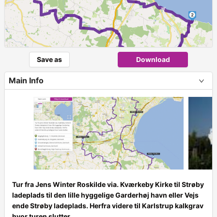
►
2
Save as
Download
Main Info
Tur fra Jens Winter Roskilde via. Kværkeby Kirke til Strøby
ladeplads til den lille hyggelige Garderhøj havn eller Vejs
ende Strøby ladeplads. Herfra videre til Karlstrup kalkgrav
+
hvor turen slutter.