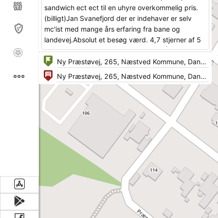
sandwich ect ect til en uhyre overkommelig pris.
(billigt)Jan Svanefjord der er indehaver er selv
mc'ist med mange års erfaring fra bane og
landevej.Absolut et besøg værd. 4,7 stjerner af 5
mulige.MC parkering lige foran døren.ÅBENT 11-
20.GPS 55.222421, 11.784568