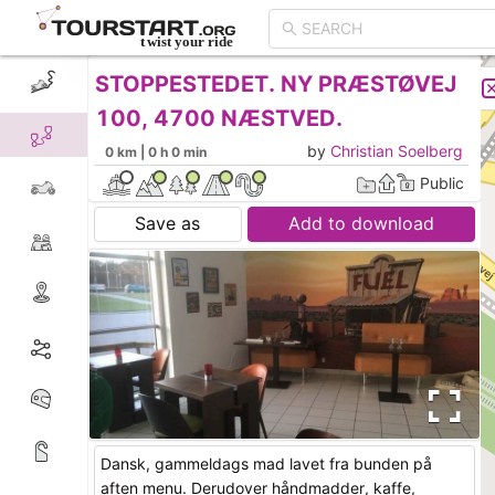
STOPPESTEDET. NY PRÆSTØVEJ
CREATE TOUR
LIST
100, 4700 NÆSTVED.
by
Christian Soelberg
0 km | 0 h 0 min
Public
Save as
Add to download
Dansk, gammeldags mad lavet fra bunden på
aften menu. Derudover håndmadder, kaffe,