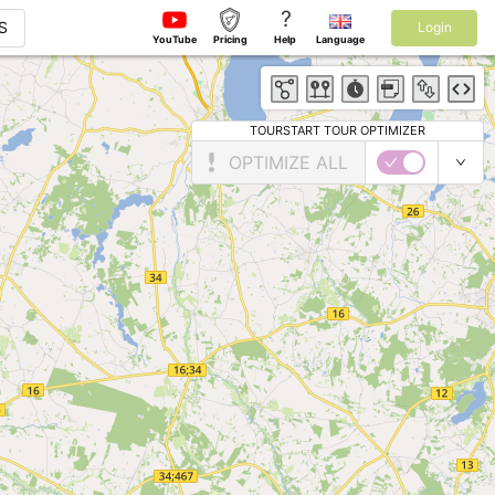
?
S
Login
YouTube
Pricing
Help
Language
TOURSTART TOUR OPTIMIZER
OPTIMIZE ALL