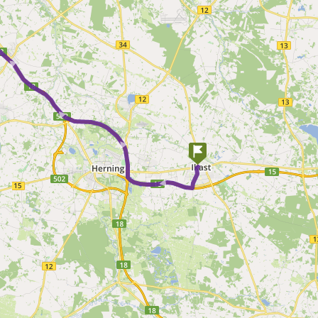
► ► ► ►