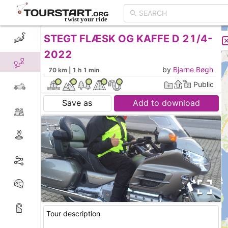
STEGT FLÆSK OG KAFFE D 21/4-
CREATE TOUR
LIST
2022
by
Bjarne Bøgh
70 km | 1 h 1 min
Public
Save as
Add to download
Tour description