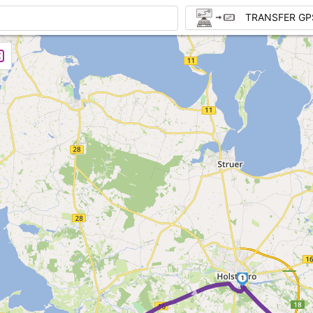
TRANSFER GP
1
► ►