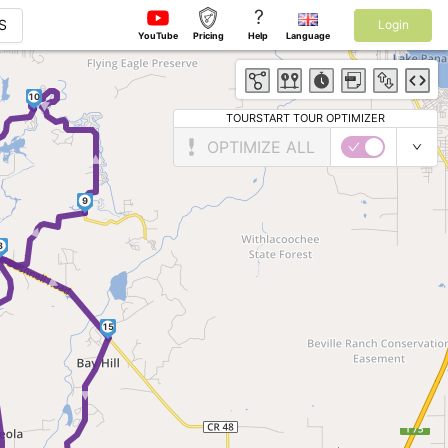
?
S
Login
YouTube
Pricing
Help
Language
► ►
10
►
TOURSTART TOUR OPTIMIZER
OPTIMIZE ALL
9
►
8
►
15
►
► ►