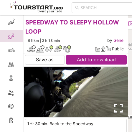
SPEEDWAY TO SLEEPY HOLLOW
CREATE TOUR
LIST
LOOP
by
Gene
95 km | 2 h 18 min
Public
Save as
Add to download
1Hr 30min. Back to the Speedway