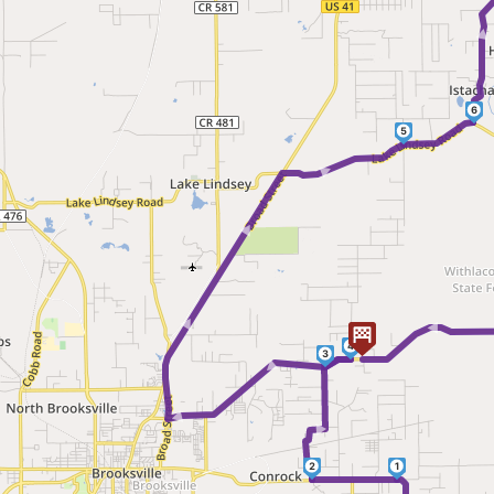
6
5
► ► ► ► ►
►
4
3
►
2
1