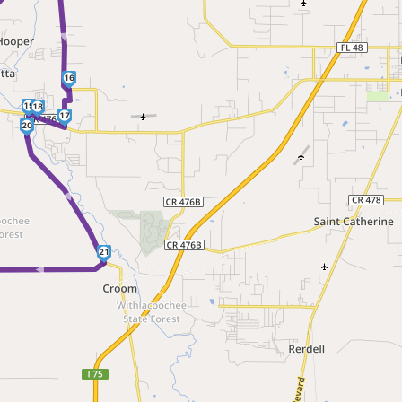
16
19
18
17
20
►
21
 ►