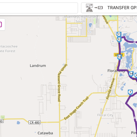
TRANSFER GP
11
12
13
14
7
► 