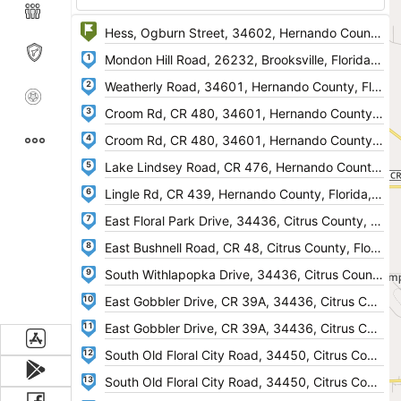
1
2
3
4
5
6
7
8
9
10
11
12
13