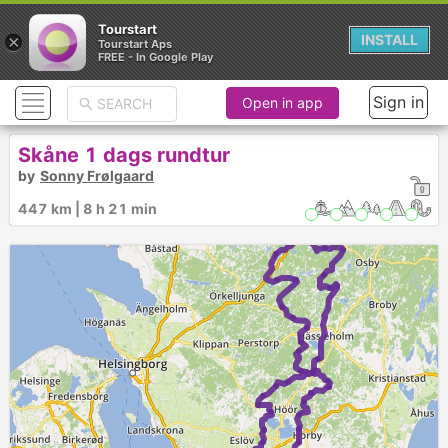
Tourstart
×
INSTALL
Tourstart Aps
FREE - In Google Play
Sign in
Open in app
Skåne 1 dags rundtur
by
Sonny Frølgaard
447 km | 8 h 21 min