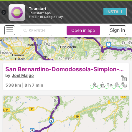
Tourstart
×
INSTALL
► ► ► ►
Tourstart Aps
FREE - In Google Play
Sign in
Open in app
► ► ► ►
1
► ►
San Bernardino-Domodossola-Simplon-Furka-Andermatt
by
Joel Malgo
538 km | 8 h 7 min
6
5