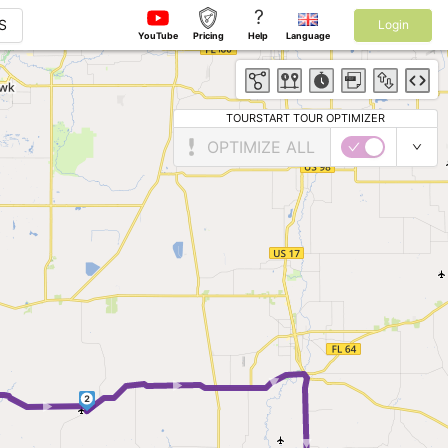
?
S
Login
YouTube
Pricing
Help
Language
TOURSTART TOUR OPTIMIZER
OPTIMIZE ALL
 ►
► ► ►
2