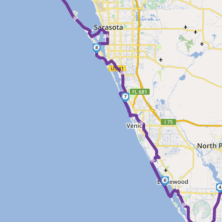
► ►
8
►
7
► ►
6
4
►