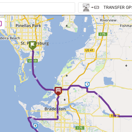
TRANSFER GP
► ►
1
► ►
► ►
9