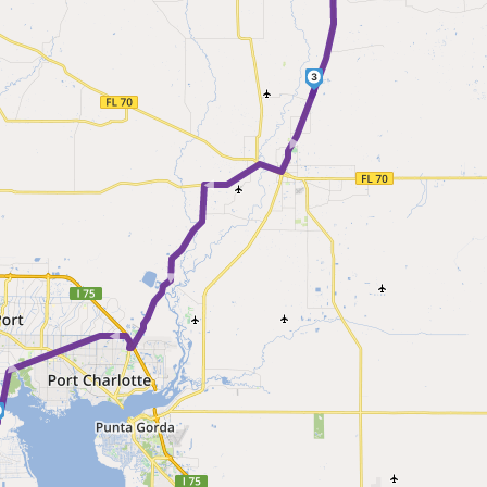
3
► ► ► ► ►