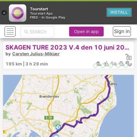
Tourstart
×
INSTALL
Tourstart Aps
FREE - In Google Play
Sign in
Open in app
SKAGEN TURE 2023 V.4 den 10 juni 2023
by
Carsten Julius-Mikjær
195 km | 3 h 29 min
2
1