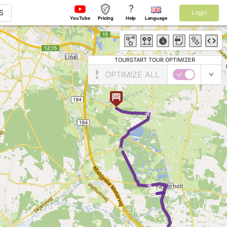
?
S
Login
YouTube
Pricing
Help
Language
TOURSTART TOUR OPTIMIZER
OPTIMIZE ALL
► ► ►