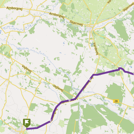
►
► ► ►