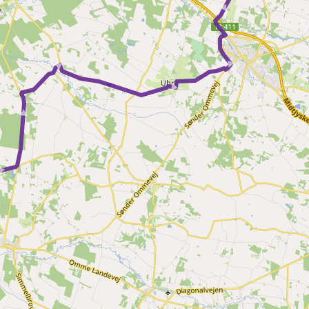
► ► ►
 ► ►