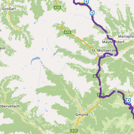
6
5
► ►
► ►
4