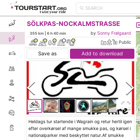
SÖLKPAS-NOCKALMSTRASSE
CREATE TOUR
LIST
by
Sonny Frølgaard
355 km | 6 h 40 min
Public
Save as
Add to download
· Katschbergpass Højde 1641 M.
Heldags tur startende i Wagrain og retur hertil igen
efter overkørsel af mange smukke pas, og kørsel i
nationalparker med beskyttet natur.Af smukke