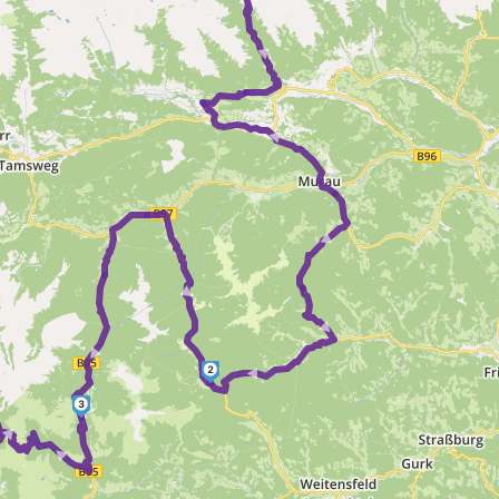
►
►
►
►
► ►
►
2
3
► ►