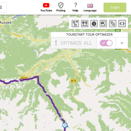
?
S
Login
YouTube
Pricing
Help
Language
TOURSTART TOUR OPTIMIZER
OPTIMIZE ALL
►
► ►
1