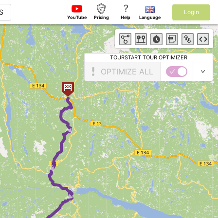
?
S
Login
YouTube
Pricing
Help
Language
TOURSTART TOUR OPTIMIZER
OPTIMIZE ALL