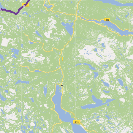
► ► ► ► ►