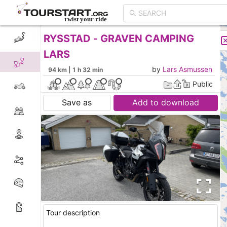
RYSSTAD - GRAVEN CAMPING
CREATE TOUR
LIST
LARS
by
Lars Asmussen
94 km | 1 h 32 min
Public
Save as
Add to download
Tour description