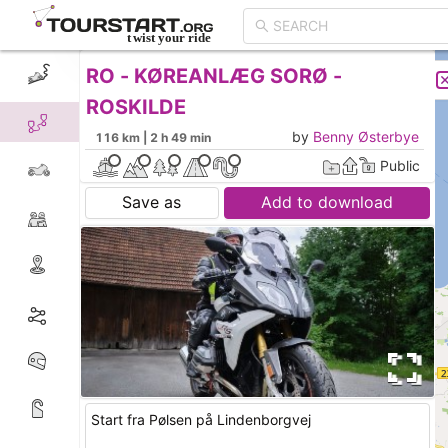
RO - KØREANLÆG SORØ -
CREATE TOUR
LIST
ROSKILDE
by
Benny Østerbye
116 km | 2 h 49 min
Public
Save as
Add to download
Start fra Pølsen på Lindenborgvej