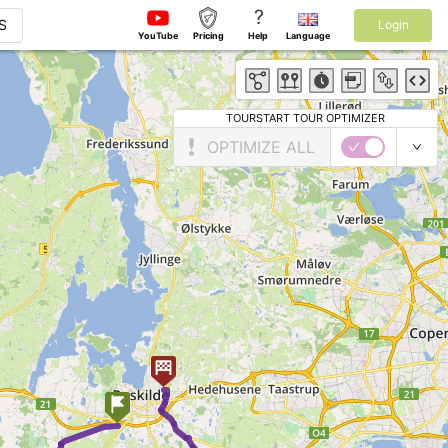
?
S
Login
YouTube
Pricing
Help
Language
TOURSTART TOUR OPTIMIZER
OPTIMIZE ALL