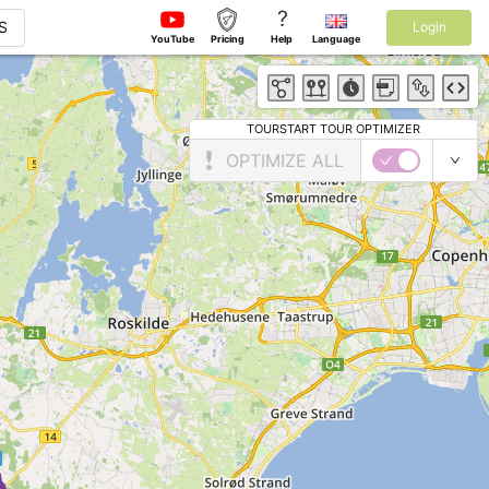
?
S
Login
YouTube
Pricing
Help
Language
TOURSTART TOUR OPTIMIZER
OPTIMIZE ALL