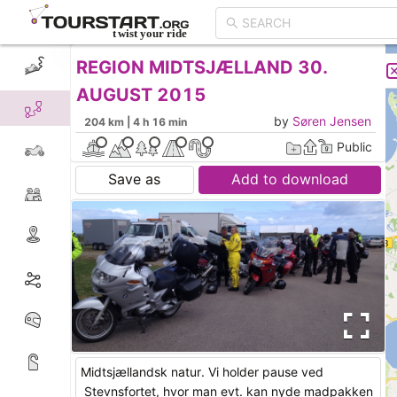
REGION MIDTSJÆLLAND 30.
CREATE TOUR
LIST
AUGUST 2015
by
Søren Jensen
204 km | 4 h 16 min
Public
Save as
Add to download
Midtsjællandsk natur. Vi holder pause ved
Stevnsfortet, hvor man evt. kan nyde madpakken