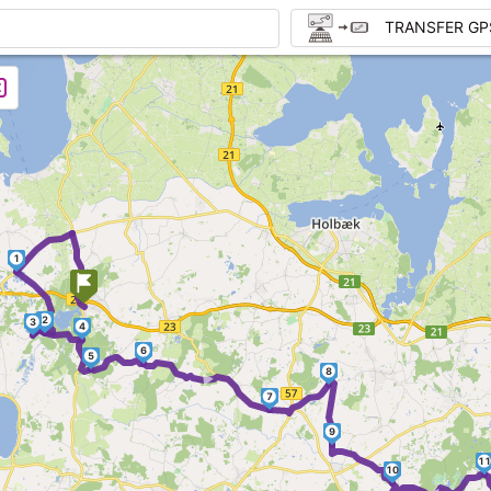
TRANSFER GP
1
2
3
4
6
5
►
8
7
9
11
10
►