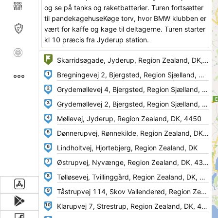
og se på tanks og raketbatterier. Turen fortsætter
til pandekagehuseKøge torv, hvor BMW klubben er
vært for kaffe og kage til deltagerne. Turen starter
kl 10 præcis fra Jyderup station.
1
2
3
4
5
6
7
8
9
10