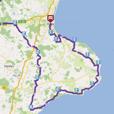
 ►
13
25
14
►
►
24
23
►
15
22
►
21
►
16
20
►
18
19
►
17