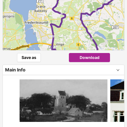
►
►
►
►
Save as
Download
►
Main Info
+