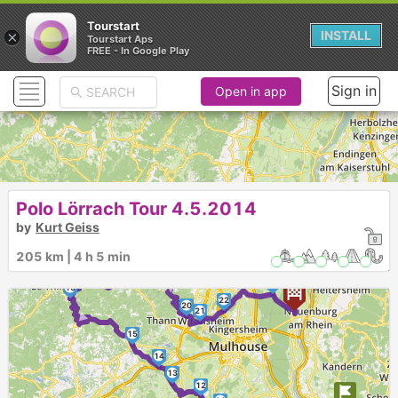
Tourstart
×
INSTALL
Tourstart Aps
FREE - In Google Play
Sign in
Open in app
Das Team vom POLO Store Lörrach lädt ein zu einer Motorradtour
durchs Sundgau: Los geht’s am 4. Mai 2014 um 9:00 am POLO
Store Lörrach.
Polo Lörrach Tour 4.5.2014
by
Kurt Geiss
18
205 km | 4 h 5 min
19
►
17
23
16
22
20
►
21
15
14
13
12