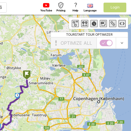
?
S
Login
YouTube
Pricing
Help
Language
TOURSTART TOUR OPTIMIZER
OPTIMIZE ALL
1