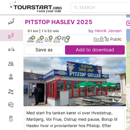
PITSTOP HASLEV 2025
CREATE TOUR
LIST
by
Henrik Jensen
91 km | 1 h 52 min
Public
Save as
Add to download
Med start fra tanken kører vi over Hvedstrup,
Marbjerg, Vor Frue, Ostrup med pause, Borup til
Haslev hvor vi provianterer hos Pitstop. Efter