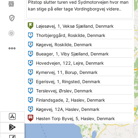
Pitstop slutter turen ved Sydmotorvejen hvor man
kan stige på eller tage Vordingborgvej videre..
1
2
3
4
5
6
7
8
9