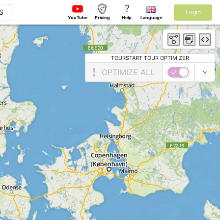
?
S
Login
YouTube
Pricing
Help
Language
TOURSTART TOUR OPTIMIZER
OPTIMIZE ALL