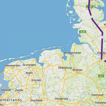
► ► ► ► ►
► ► ► ► ►
► ► ► ► 