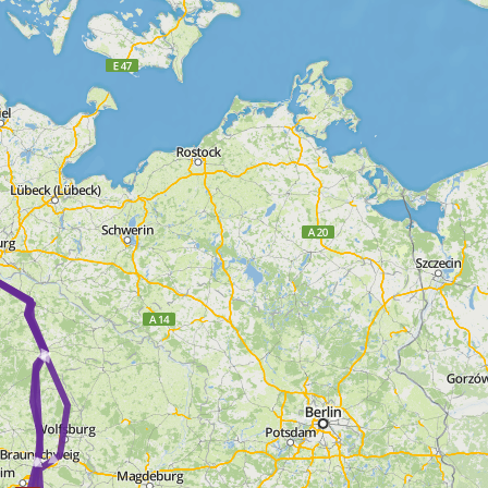
 ► ► ►
 ► ► ►
► ► ► ►