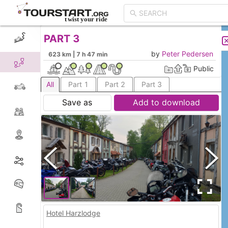
PART 3
CREATE TOUR
LIST
Hotel Harzlodge
by
Peter Pedersen
623 km | 7 h 47 min
Public
All
Part 1
Part 2
Part 3
Save as
Add to download
Hotel Harzlodge