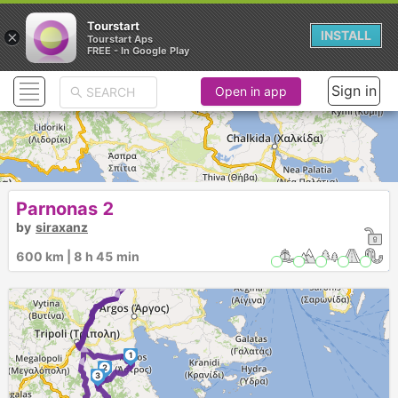
Tourstart
×
INSTALL
Tourstart Aps
FREE - In Google Play
Sign in
Open in app
Parnonas 2
► ► ► ► ►
► ► ► ►
by
siraxanz
600 km | 8 h 45 min
1
2
3