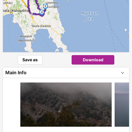
5
4
Save as
Download
Main Info
+