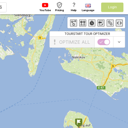
?
S
Login
YouTube
Pricing
Help
Language
TOURSTART TOUR OPTIMIZER
OPTIMIZE ALL