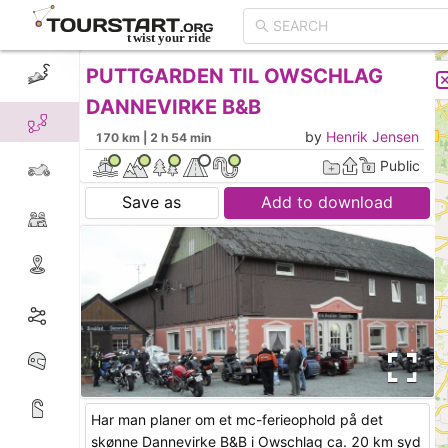
PUTTGARDEN TIL OWSCHLAG
CREATE TOUR
LIST
DANNEVIRKE B&B
by
Henrik Jensen
170 km | 2 h 54 min
Public
Save as
Add to download
Har man planer om et mc-ferieophold på det
skønne Dannevirke B&B i Owschlag ca. 20 km syd