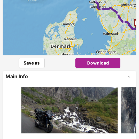
► ►
Save as
Download
Main Info
+