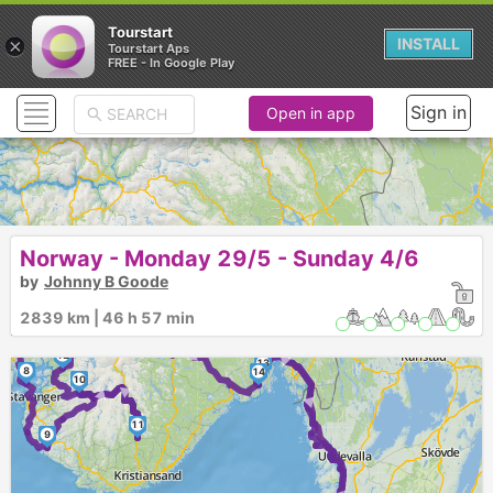
Tourstart
×
INSTALL
Tourstart Aps
FREE - In Google Play
Sign in
Open in app
► ►
4
7
3
2
5
Norway - Monday 29/5 - Sunday 4/6
6
by
Johnny B Goode
►
1
►
► ►
2839 km | 46 h 57 min
12
► ► ►
13
8
14
10
►
►
11
9