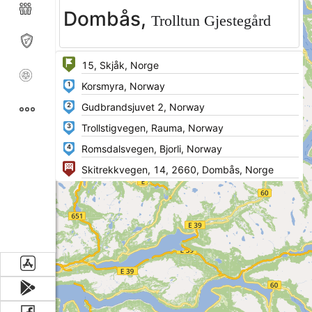
Dombås,
Trolltun Gjestegård
1
2
3
4