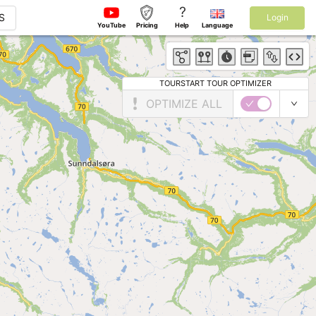
?
S
Login
YouTube
Pricing
Help
Language
TOURSTART TOUR OPTIMIZER
OPTIMIZE ALL