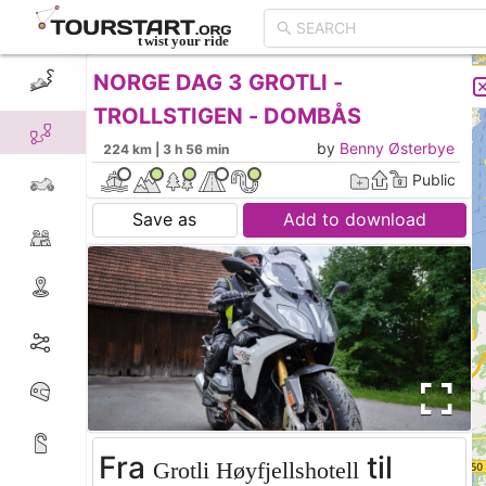
NORGE DAG 3 GROTLI -
CREATE TOUR
LIST
Grotli Høyfjellshotell
Trol
TROLLSTIGEN - DOMBÅS
by
Benny Østerbye
224 km | 3 h 56 min
Public
Save as
Add to download
Fra
til
Grotli Høyfjellshotell