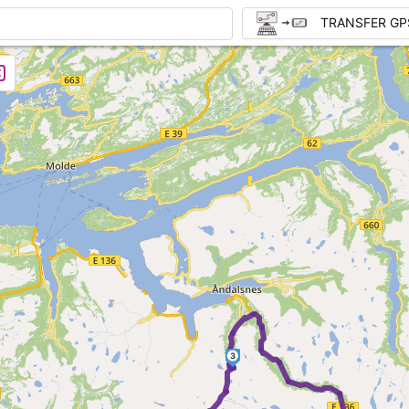
TRANSFER GP
ltun Gjestegård
3