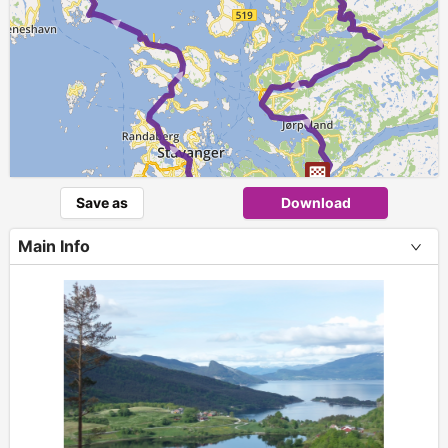
► ► ► ► ► ►
► ► ► ►
►
Save as
Download
Main Info
+