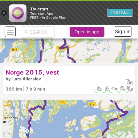
Tourstart
×
INSTALL
Tourstart Aps
FREE - In Google Play
2
Sign in
Open in app
► ► ► ► ►
► ► ►
Norge 2015, vest
3
by
Lars Allerslev
369 km | 7 h 9 min
►
1