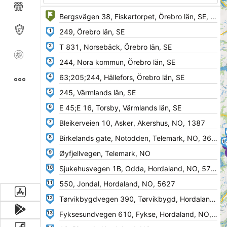
1
2
3
4
5
6
7
8
1
9
10
11
12
13