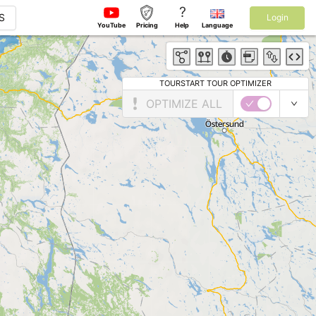
?
S
Login
YouTube
Pricing
Help
Language
TOURSTART TOUR OPTIMIZER
OPTIMIZE ALL