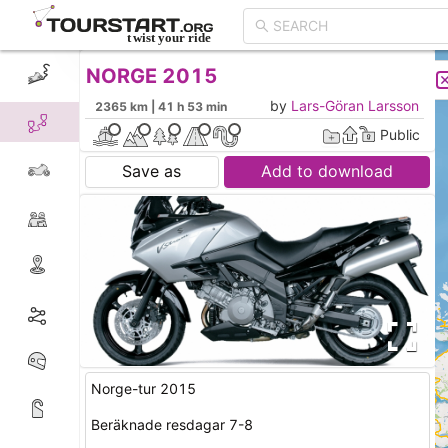
NORGE 2015
CREATE TOUR
LIST
by
Lars-Göran Larsson
2365 km | 41 h 53 min
Public
Save as
Add to download
Norge-tur 2015
Beräknade resdagar 7-8