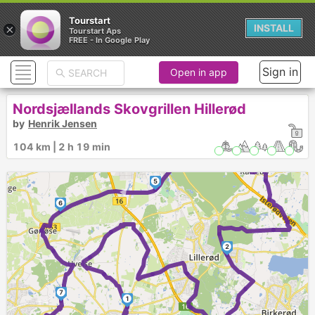
Tourstart
×
INSTALL
Tourstart Aps
FREE - In Google Play
►
Sign in
Open in app
►
Nordsjællands Skovgrillen Hillerød
by
Henrik Jensen
►
104 km | 2 h 19 min
3
4
5
►
6
2
7
1