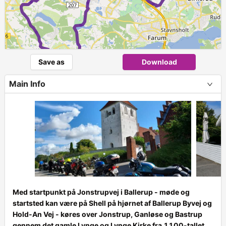
►
Save as
Download
Main Info
Med startpunkt på Jonstrupvej i Ballerup - møde og
startsted kan være på Shell på hjørnet af Ballerup Byvej og
Hold-An Vej - køres over Jonstrup, Ganløse og Bastrup
gennem det gamle Lynge og Lynge Kirke fra 1100-tallet.