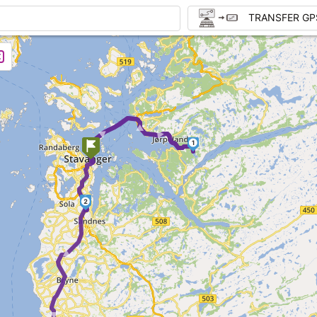
TRANSFER GP
► ►
► ►
1
3
2
► ►