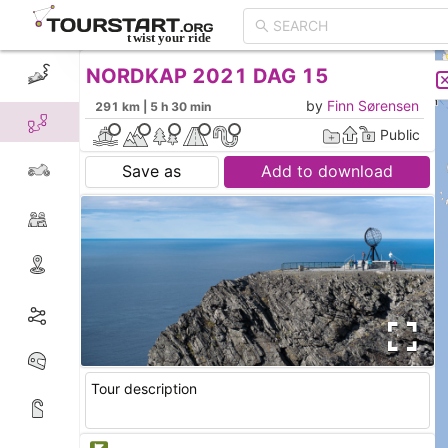
NORDKAP 2021 DAG 15
CREATE TOUR
LIST
by
Finn Sørensen
291 km | 5 h 30 min
Public
Save as
Add to download
Tour description