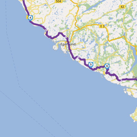
4
► ► ►
5
6
►