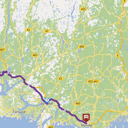
 ► ►
7
►