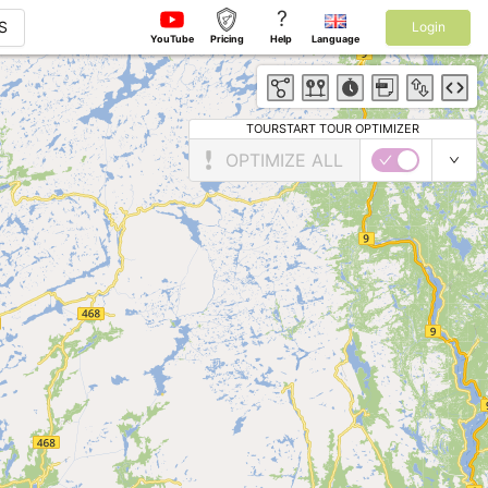
?
S
Login
YouTube
Pricing
Help
Language
TOURSTART TOUR OPTIMIZER
OPTIMIZE ALL